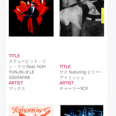
TITLE
ステューピッド・イ
ン・ラヴ (feat. HUH
TITLE
YUNJIN of LE
ゲス featuring ビリー・
SSERAFIM)
アイリッシュ
ARTIST
ARTIST
マックス
チャーリーXCX