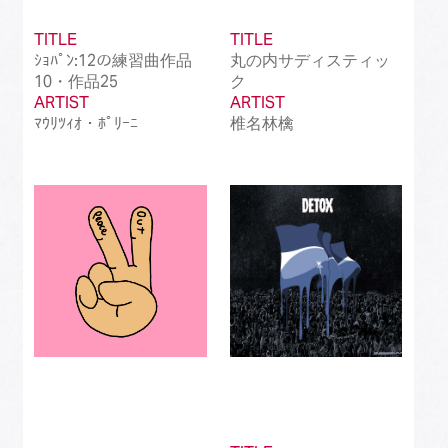
TITLE
TITLE
ｼｮﾊﾟﾝ:12の練習曲作品
丸の内サディスティッ
10・作品25
ク
ARTIST
ARTIST
ﾏｳﾘﾂｨｵ・ﾎﾟﾘｰﾆ
椎名林檎