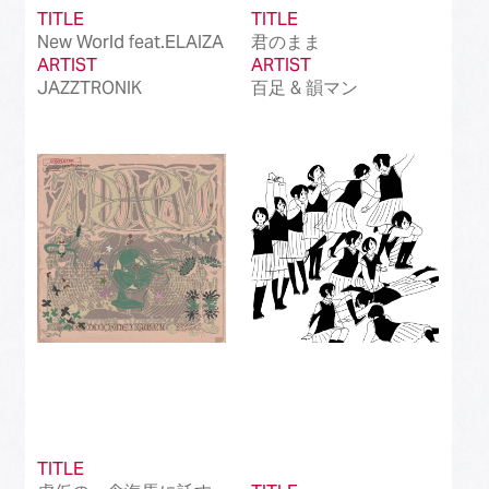
TITLE
TITLE
New World feat.ELAIZA
君のまま
ARTIST
ARTIST
JAZZTRONIK
百足 & 韻マン
TITLE