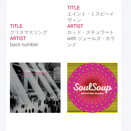
TITLE
エイント・ミスビヘイ
ヴィン
TITLE
ARTIST
クリスマスソング
ロッド・スチュワート
ARTIST
with ジュールズ・ホラ
back number
ンド