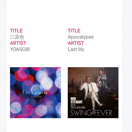
TITLE
TITLE
三原色
Apocalypse
ARTIST
ARTIST
YOASOBI
Last lily