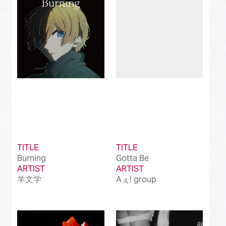
Best International Alternative Song in Japan
(81)
Best K-Pop Song in Japan
(101)
Best Jazz Album
(50)
Best Classical Album
(99)
Best Dance/Electronic Song in association
(100)
with JDDA
TITLE
TITLE
Burning
Gotta Be
ARTIST
ARTIST
羊文学
Aぇ! group