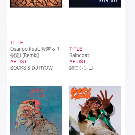
TITLE
Osanpo (feat. 般若 & R-
TITLE
指定) [Remix]
Raincoat
ARTIST
ARTIST
SOCKS & DJ RYOW
関口シンゴ