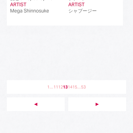
ARTIST
ARTIST
Mega Shinnosuke
シャブージー
1
…
11
12
13
14
15
…
53
◀︎
▶︎