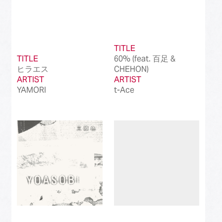
TITLE
TITLE
60% (feat. 百足 &
ヒラエス
CHEHON)
ARTIST
ARTIST
YAMORI
t-Ace