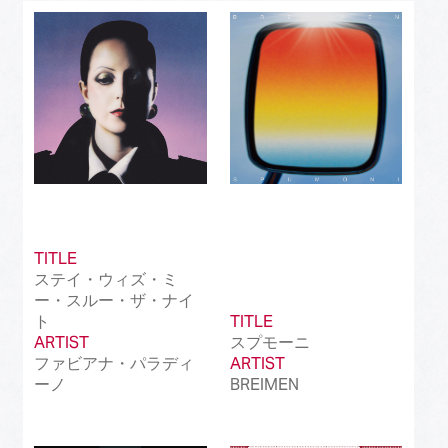
Best J-Rock Song
(214)
Best Japanese Hip Hop/Rap Song
(161)
Best Japanese R&B/Contemporary Song
(212)
Best Japanese Dance Pop Song
(172)
Best Japanese Alternative Song
(519)
Best Japanese Singer-Songwriter Song
(110)
TITLE
ステイ・ウィズ・ミ
Best Idol Culture Song
(107)
ー・スルー・ザ・ナイ
ト
TITLE
Best Anime Song
(93)
ARTIST
スプモーニ
ファビアナ・パラディ
ARTIST
Best Revival Hit Song
(50)
ーノ
BREIMEN
Best Cross-Border Collaboration Song
(50)