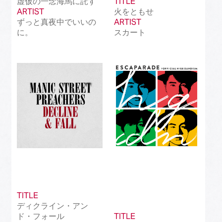
虚仮の一念海馬に託す
TITLE
ARTIST
火をともせ
ずっと真夜中でいいの
ARTIST
に。
スカート
TITLE
ディクライン・アン
ド・フォール
TITLE