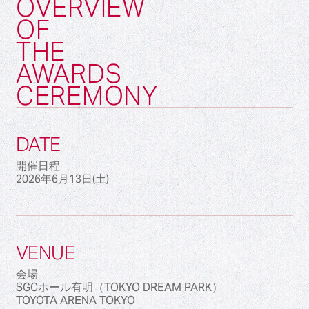
OVERVIEW
OF
THE
AWARDS
CEREMONY
DATE
開催日程
2026年6月13日(土)
VENUE
会場
SGCホール有明（TOKYO DREAM PARK）
TOYOTA ARENA TOKYO