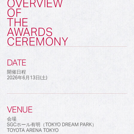
OVERVIEW
OF
THE
AWARDS
CEREMONY
DATE
開催日程
2026年6月13日(土)
VENUE
会場
SGCホール有明（TOKYO DREAM PARK）
TOYOTA ARENA TOKYO