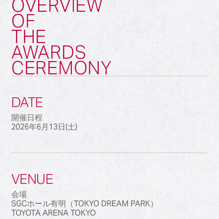
OVERVIEW
OF
THE
AWARDS
CEREMONY
DATE
開催日程
2026年6月13日(土)
VENUE
会場
SGCホール有明（TOKYO DREAM PARK）
TOYOTA ARENA TOKYO