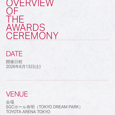
OVERVIEW
OF
THE
AWARDS
CEREMONY
DATE
開催日程
2026年6月13日(土)
VENUE
会場
SGCホール有明（TOKYO DREAM PARK）
TOYOTA ARENA TOKYO