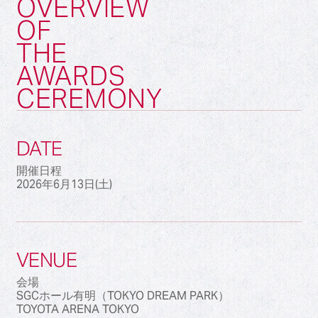
OVERVIEW
OF
THE
AWARDS
CEREMONY
DATE
開催日程
2026年6月13日(土)
VENUE
会場
SGCホール有明（TOKYO DREAM PARK）
TOYOTA ARENA TOKYO