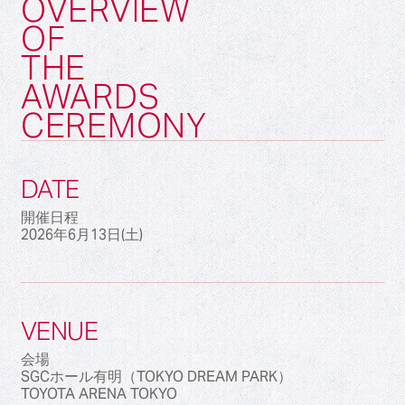
OVERVIEW
OF
THE
AWARDS
CEREMONY
DATE
開催日程
2026年6月13日(土)
VENUE
会場
SGCホール有明（TOKYO DREAM PARK）
TOYOTA ARENA TOKYO