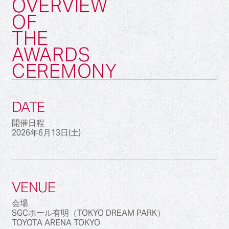
OVERVIEW
OF
THE
AWARDS
CEREMONY
DATE
開催日程
2026年6月13日(土)
VENUE
会場
SGCホール有明（TOKYO DREAM PARK）
TOYOTA ARENA TOKYO