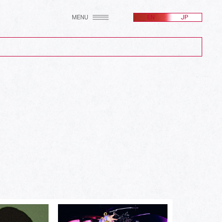
MENU
EN
JP
(2607)
(256)
(171)
(100)
(24)
(582)
(214)
(161)
(212)