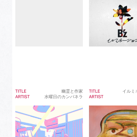
Best International Pop Song in Japan
Best International Rock Song in Japan
Best International Hip Hop/Rap Song in Japan
Best International R&B/Contemporary Song in Japan
Best International Alternative Song in Japan
Best K-Pop Song in Japan
Best Jazz Album
Best Classical Album
TITLE
幽霊と作家
TITLE
イルミ
ARTIST
水曜日のカンパネラ
ARTIST
Best Dance/Electronic Song in association with JDDA