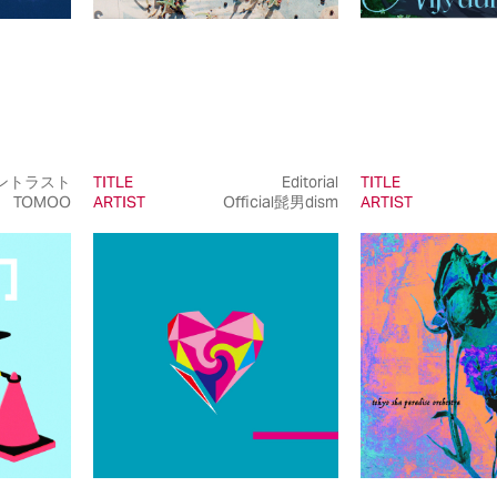
ントラスト
TITLE
Editorial
TITLE
TOMOO
ARTIST
Official髭男dism
ARTIST