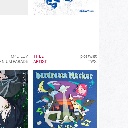
M4D LUV
TITLE
plot twist
NNIUM PARADE
ARTIST
TWS