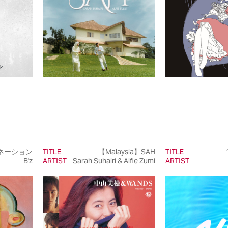
ネーション
TITLE
【Malaysia】SAH
TITLE
B'z
ARTIST
Sarah Suhairi & Alfie Zumi
ARTIST