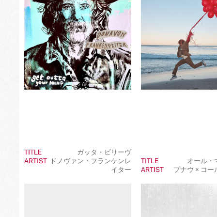
Best Japanese Dance Pop Song
Best Japanese Alternative Song
Best Japanese Singer-Songwriter Song
Best Idol Culture Song
Best Anime Song
Best Revival Hit Song
Best Cross-Border Collaboration Song
Best Instrumental Song
TITLE
ガッタ・ビリーヴ
Best Vocaloid Culture Song
ARTIST
ドノヴァン・フランケンレ
TITLE
オール・
イター
ARTIST
プナウ × コ
Best Music Video
Best Dance Performance
Best Viral Song