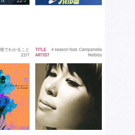
後でわかること
TITLE
4 season feat. Campanella
22/7
ARTIST
Neibiss