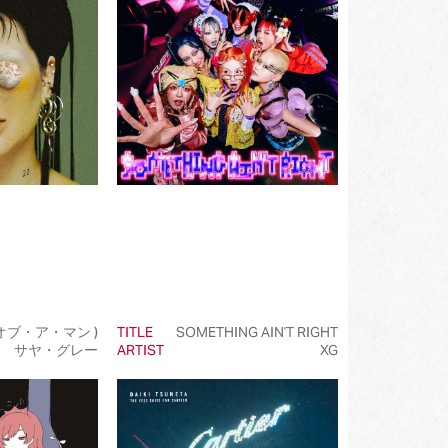
(172)
(519)
(110)
(107)
(93)
(50)
(50)
(50)
(99)
 オブ・ア・マン )
TITLE
SOMETHING AIN'T RIGHT
サヤ・グレー
ARTIST
XG
(145)
(39)
(50)