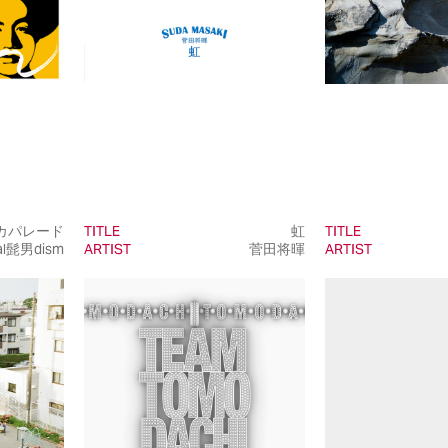
カパレード
TITLE
虹
TITLE
ial髭男dism
ARTIST
菅田将暉
ARTIST