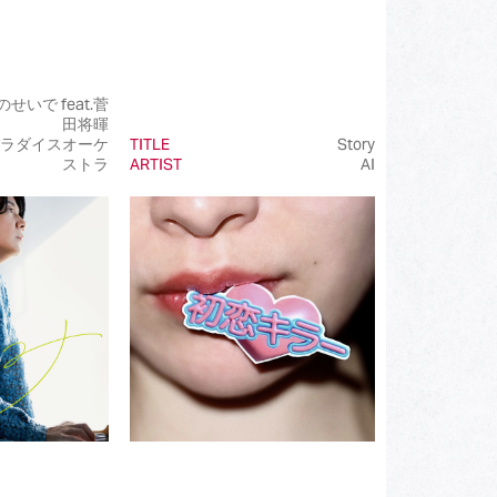
せいで feat.菅
田将暉
ラダイスオーケ
TITLE
Story
ストラ
ARTIST
AI