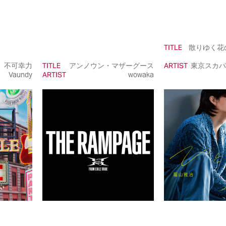
TITLE
散りゆく花の
不可幸力
TITLE
アンノウン・マザーグース
ARTIST
東京スカパ
Vaundy
ARTIST
wowaka