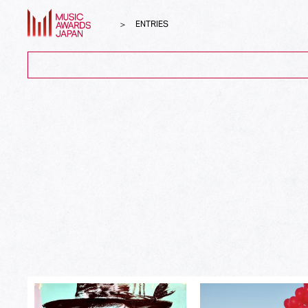
ENTRIES
ALL
Song of the Year
Album of the Year
Top Global Hit from Japan
Best Song Asia
Best Japanese Song
Best J-Rock Song
Best Japanese Hip Hop/Rap Song
Best Japanese R&B/Contemporary Song