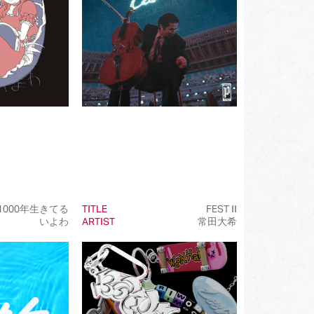
(202)
(85)
(23)
(68)
(81)
(101)
(50)
(99)
1000年生きてる
TITLE
FEST II
いよわ
ARTIST
常田大希
(100)