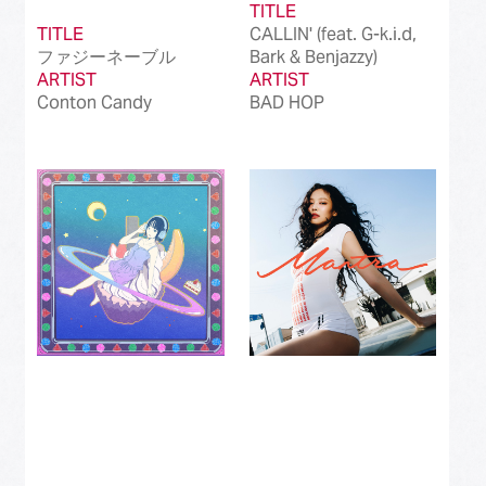
TITLE
TITLE
CALLIN' (feat. G-k.i.d,
ファジーネーブル
Bark & Benjazzy)
ARTIST
ARTIST
Conton Candy
BAD HOP