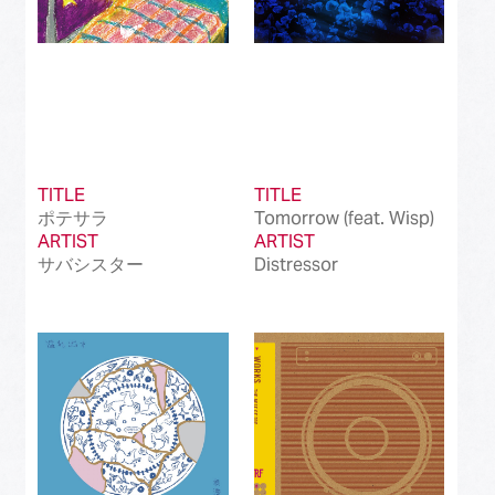
TITLE
TITLE
ポテサラ
Tomorrow (feat. Wisp)
ARTIST
ARTIST
サバシスター
Distressor