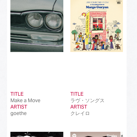
Best Instrumental Song
(50)
Best Vocaloid Culture Song
(99)
Best Music Video
(145)
Best Dance Performance
(39)
Best Viral Song
(50)
Best International Pop Song in Japan
(202)
Best International Rock Song in Japan
(85)
TITLE
TITLE
Make a Move
ラヴ・ソングス
Best International Hip Hop/Rap Song in
(23)
ARTIST
Japan
ARTIST
goethe
クレイロ
Best International R&B/Contemporary Song
(68)
in Japan