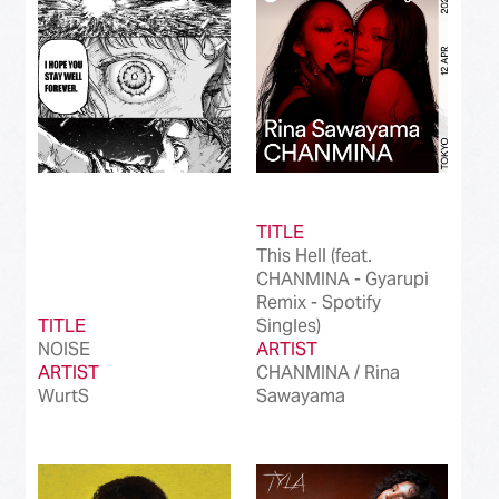
Best International Alternative Song in Japan
(81)
Best K-Pop Song in Japan
(101)
Best Jazz Album
(50)
Best Classical Album
(99)
Best Dance/Electronic Song in association
(100)
with JDDA
TITLE
This Hell (feat.
CHANMINA - Gyarupi
Remix - Spotify
TITLE
Singles)
NOISE
ARTIST
ARTIST
CHANMINA / Rina
WurtS
Sawayama