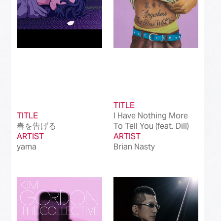
TITLE
TITLE
I Have Nothing More
春を告げる
To Tell You (feat. Dill)
ARTIST
ARTIST
yama
Brian Nasty