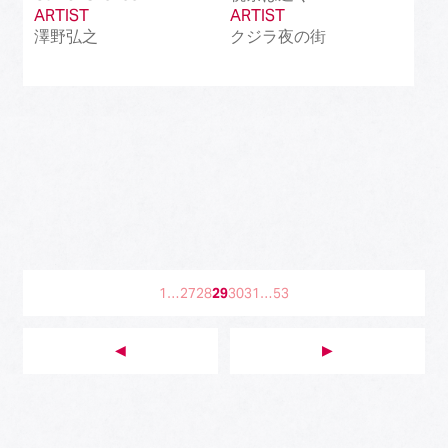
ARTIST
ARTIST
澤野弘之
クジラ夜の街
1
…
27
28
29
30
31
…
53
◀︎
▶︎