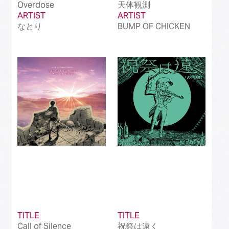
Overdose
天体観測
ARTIST
ARTIST
なとり
BUMP OF CHICKEN
TITLE
TITLE
Call of Silence
祝祭は遠く