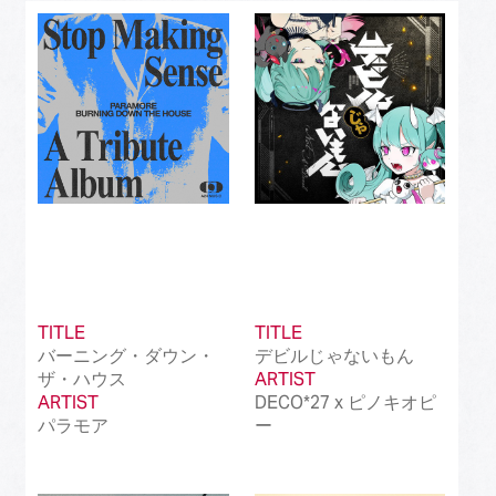
Best J-Rock Song
(214)
Best Japanese Hip Hop/Rap Song
(161)
Best Japanese R&B/Contemporary Song
(212)
Best Japanese Dance Pop Song
(172)
Best Japanese Alternative Song
(519)
Best Japanese Singer-Songwriter Song
(110)
Best Idol Culture Song
(107)
TITLE
TITLE
バーニング・ダウン・
デビルじゃないもん
Best Anime Song
(93)
ザ・ハウス
ARTIST
ARTIST
DECO*27 x ピノキオピ
Best Revival Hit Song
(50)
パラモア
ー
Best Cross-Border Collaboration Song
(50)