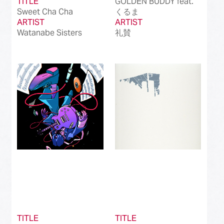
TITLE
GOLDEN BUDDY feat.
Sweet Cha Cha
くるま
ARTIST
ARTIST
Watanabe Sisters
礼賛
TITLE
TITLE