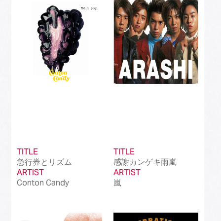
Best Instrumental Song
(50)
Best Vocaloid Culture Song
(99)
Best Music Video
(145)
Best Dance Performance
(39)
Best Viral Song
(50)
Best International Pop Song in Japan
(202)
Best International Rock Song in Japan
(85)
TITLE
TITLE
急行券とリズム
感謝カンゲキ雨嵐
Best International Hip Hop/Rap Song in
(23)
ARTIST
Japan
ARTIST
Conton Candy
嵐
Best International R&B/Contemporary Song
(68)
in Japan