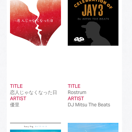
Best International Alternative Song in Japan
(81)
Best K-Pop Song in Japan
(101)
Best Jazz Album
(50)
Best Classical Album
(99)
Best Dance/Electronic Song in association
(100)
with JDDA
TITLE
TITLE
恋人じゃなくなった日
Rostrum
ARTIST
ARTIST
優里
DJ Mitsu The Beats