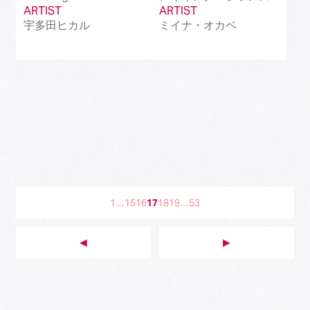
ARTIST
ARTIST
宇多田ヒカル
ミイナ・オカベ
1
…
15
16
17
18
19
…
53
◀︎
▶︎