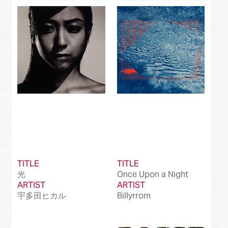
Best J-Rock Song
(214)
Best Japanese Hip Hop/Rap Song
(161)
Best Japanese R&B/Contemporary Song
(212)
Best Japanese Dance Pop Song
(172)
Best Japanese Alternative Song
(519)
Best Japanese Singer-Songwriter Song
(110)
Best Idol Culture Song
(107)
TITLE
TITLE
Best Anime Song
(93)
光
Once Upon a Night
ARTIST
ARTIST
Best Revival Hit Song
(50)
宇多田ヒカル
Billyrrom
Best Cross-Border Collaboration Song
(50)