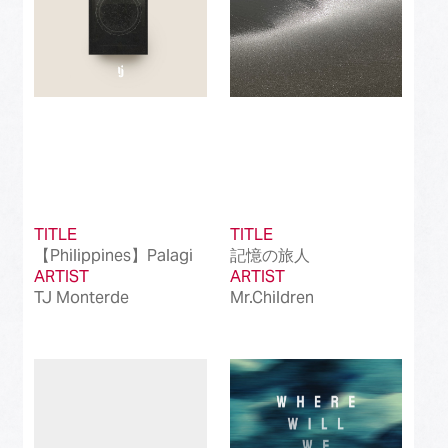
TITLE
TITLE
【Philippines】Palagi
記憶の旅人
ARTIST
ARTIST
TJ Monterde
Mr.Children