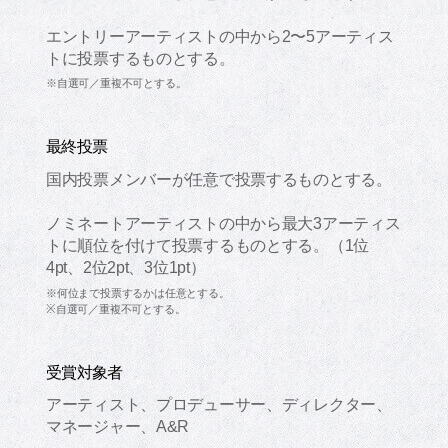
エントリーアーティストの中から2〜5アーティス
トに投票するものとする。
※自選可／重複不可とする。
最終投票
国内投票メンバーが任意で投票するものとする。
ノミネートアーティストの中から最大3アーティス
トに順位を付けて投票するものとする。（1位
4pt、2位2pt、3位1pt）
※何位まで投票するかは任意とする。
※自選可／重複不可とする。
受賞対象者
アーティスト、プロデューサー、ディレクター、
マネージャー、A&R