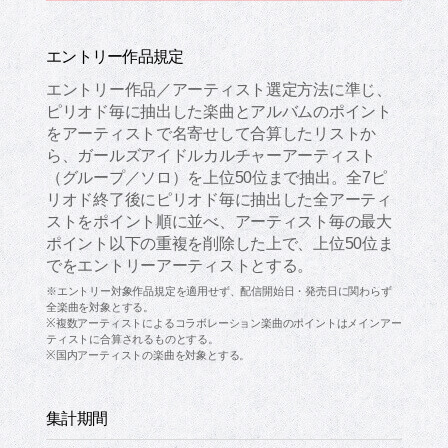
エントリー作品規定
エントリー作品／アーティスト選定方法に準じ、
ピリオド毎に抽出した楽曲とアルバムのポイント
をアーティストで名寄せして合算したリストか
ら、ガールズアイドルカルチャーアーティスト
（グループ／ソロ）を上位50位まで抽出。全7ピ
リオド終了後にピリオド毎に抽出した全アーティ
ストをポイント順に並べ、アーティスト毎の最大
ポイント以下の重複を削除した上で、上位50位ま
でをエントリーアーティストとする。
※エントリー対象作品規定を適用せず、配信開始日・発売日に関わらず
全楽曲を対象とする。
※複数アーティストによるコラボレーション楽曲のポイントはメインアー
ティストに合算されるものとする。
※国内アーティストの楽曲を対象とする。
集計期間