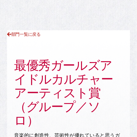
部門一覧に戻る
最優秀ガールズア
イドルカルチャー
アーティスト賞
（グループ／ソ
ロ）
音楽的に創造性、芸術性が優れていると思うガ