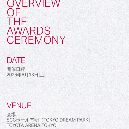
OVERVIEW
OF
THE
AWARDS
CEREMONY
DATE
開催日程
2026年6月13日(土)
VENUE
会場
SGCホール有明（TOKYO DREAM PARK）
TOYOTA ARENA TOKYO