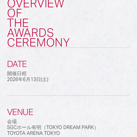
OVERVIEW
OF
THE
AWARDS
CEREMONY
DATE
開催日程
2026年6月13日(土)
VENUE
会場
SGCホール有明（TOKYO DREAM PARK）
TOYOTA ARENA TOKYO