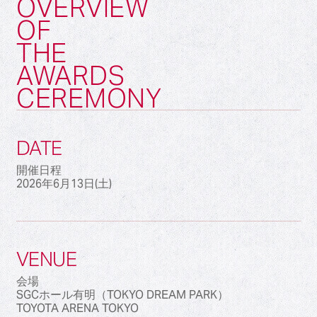
OVERVIEW
OF
THE
AWARDS
CEREMONY
DATE
開催日程
2026年6月13日(土)
VENUE
会場
SGCホール有明（TOKYO DREAM PARK）
TOYOTA ARENA TOKYO